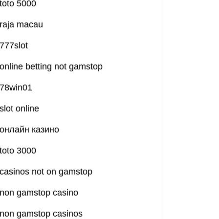
toto 5000
raja macau
777slot
online betting not gamstop
78win01
slot online
онлайн казино
toto 3000
casinos not on gamstop
non gamstop casino
non gamstop casinos