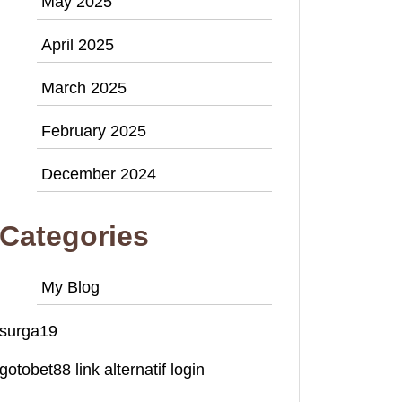
May 2025
April 2025
March 2025
February 2025
December 2024
Categories
My Blog
surga19
gotobet88 link alternatif login