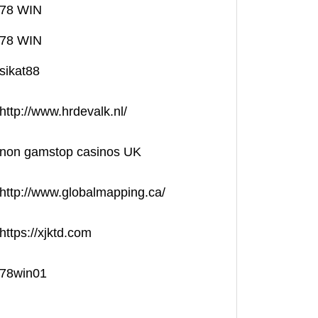
78 WIN
78 WIN
sikat88
http://www.hrdevalk.nl/
non gamstop casinos UK
http://www.globalmapping.ca/
https://xjktd.com
78win01