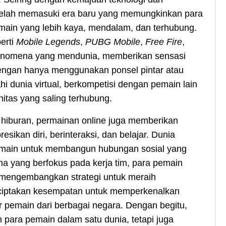
 telah memasuki era baru yang memungkinkan para
ain yang lebih kaya, mendalam, dan terhubung.
erti
Mobile Legends
,
PUBG Mobile
,
Free Fire
,
fenomena yang mendunia, memberikan sensasi
engan hanya menggunakan ponsel pintar atau
ahi dunia virtual, berkompetisi dengan pemain lain
itas yang saling terhubung.
a hiburan, permainan online juga memberikan
ikan diri, berinteraksi, dan belajar. Dunia
main untuk membangun hubungan sosial yang
ma yang berfokus pada kerja tim, para pemain
n mengembangkan strategi untuk meraih
ciptakan kesempatan untuk memperkenalkan
r pemain dari berbagai negara. Dengan begitu,
 para pemain dalam satu dunia, tetapi juga