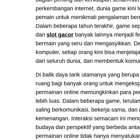
perkembangan internet, dunia game kini
pemain untuk menikmati pengalaman berm
Dalam beberapa tahun terakhir, game sep
dan
slot gacor
banyak lainnya menjadi 
bermain yang seru dan mengasyikkan. D
komputer, setiap orang kini bisa menjelaj
dari seluruh dunia, dan membentuk komun
Di balik daya tarik utamanya yang berup
ruang bagi banyak orang untuk mengekspres
permainan online memungkinkan para pe
lebih luas. Dalam beberapa game, teruta
saling berkomunikasi, bekerja sama, da
kemenangan. Interaksi semacam ini men
budaya dan perspektif yang berbeda anta
permainan online tidak hanya menyatukan