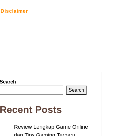
Disclaimer
Search
Search
Recent Posts
Review Lengkap Game Online
dan Tips Gaming Terbaru