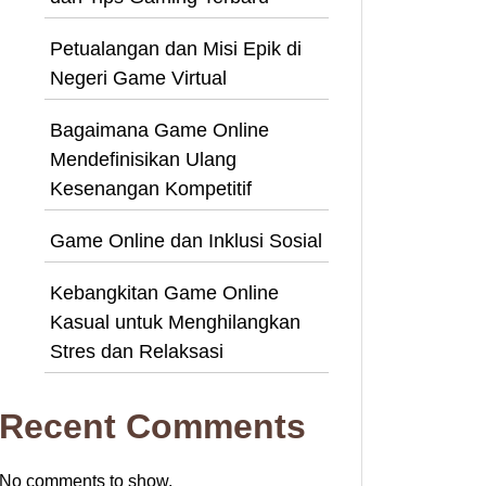
Petualangan dan Misi Epik di
Negeri Game Virtual
Bagaimana Game Online
Mendefinisikan Ulang
Kesenangan Kompetitif
Game Online dan Inklusi Sosial
Kebangkitan Game Online
Kasual untuk Menghilangkan
Stres dan Relaksasi
Recent Comments
No comments to show.