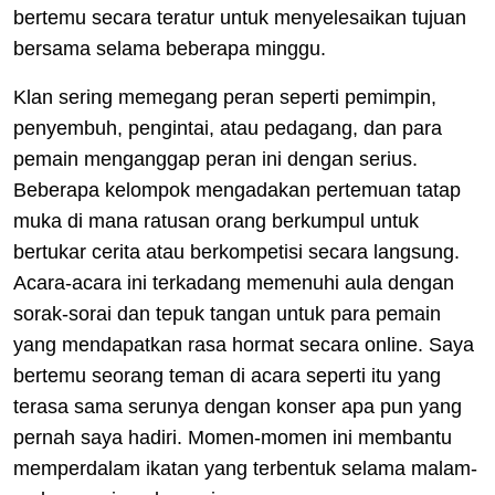
bertemu secara teratur untuk menyelesaikan tujuan
bersama selama beberapa minggu.
Klan sering memegang peran seperti pemimpin,
penyembuh, pengintai, atau pedagang, dan para
pemain menganggap peran ini dengan serius.
Beberapa kelompok mengadakan pertemuan tatap
muka di mana ratusan orang berkumpul untuk
bertukar cerita atau berkompetisi secara langsung.
Acara-acara ini terkadang memenuhi aula dengan
sorak-sorai dan tepuk tangan untuk para pemain
yang mendapatkan rasa hormat secara online. Saya
bertemu seorang teman di acara seperti itu yang
terasa sama serunya dengan konser apa pun yang
pernah saya hadiri. Momen-momen ini membantu
memperdalam ikatan yang terbentuk selama malam-