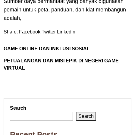
Sumber daya bermanfaat yang banyak digunakan
pemain untuk peta, panduan, dan kiat membangun
adalah,
Share:
Facebook
Twitter
Linkedin
GAME ONLINE DAN INKLUSI SOSIAL
PETUALANGAN DAN MISI EPIK DI NEGERI GAME
VIRTUAL
Search
Search
Recent Posts