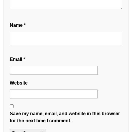
Name
*
Email
*
Website
Save my name, email, and website in this browser
for the next time I comment.