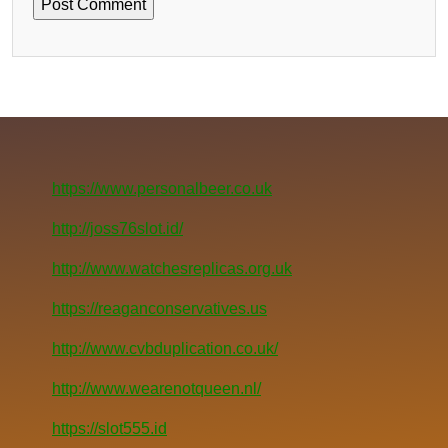
https://www.personalbeer.co.uk
http://joss76slot.id/
http://www.watchesreplicas.org.uk
https://reaganconservatives.us
http://www.cvbduplication.co.uk/
http://www.wearenotqueen.nl/
https://slot555.id