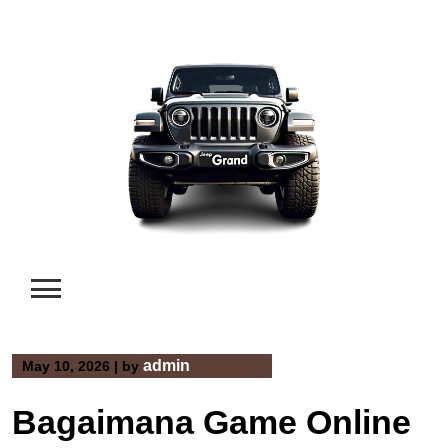
Skip
to
content
admin
May 10, 2026
|
by
Bagaimana Game Online