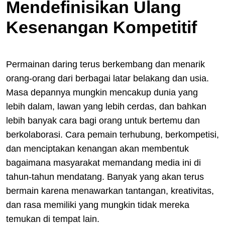
Mendefinisikan Ulang
Kesenangan Kompetitif
Permainan daring terus berkembang dan menarik
orang-orang dari berbagai latar belakang dan usia.
Masa depannya mungkin mencakup dunia yang
lebih dalam, lawan yang lebih cerdas, dan bahkan
lebih banyak cara bagi orang untuk bertemu dan
berkolaborasi. Cara pemain terhubung, berkompetisi,
dan menciptakan kenangan akan membentuk
bagaimana masyarakat memandang media ini di
tahun-tahun mendatang. Banyak yang akan terus
bermain karena menawarkan tantangan, kreativitas,
dan rasa memiliki yang mungkin tidak mereka
temukan di tempat lain.