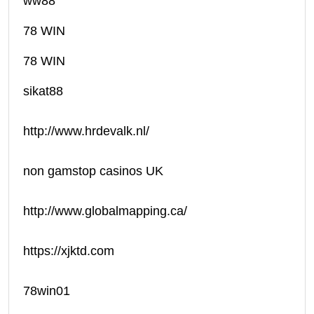
ww88
78 WIN
78 WIN
sikat88
http://www.hrdevalk.nl/
non gamstop casinos UK
http://www.globalmapping.ca/
https://xjktd.com
78win01