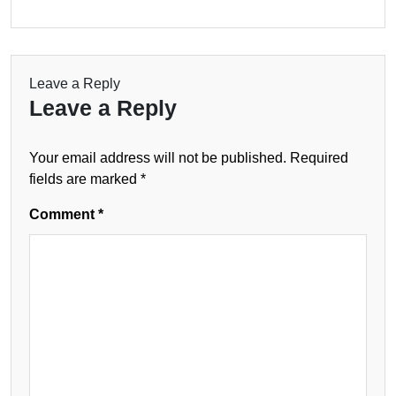
Leave a Reply
Leave a Reply
Your email address will not be published.
Required
fields are marked
*
Comment
*