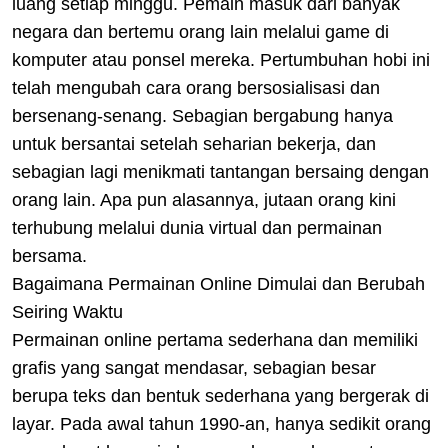
luang setiap minggu. Pemain masuk dari banyak
negara dan bertemu orang lain melalui game di
komputer atau ponsel mereka. Pertumbuhan hobi ini
telah mengubah cara orang bersosialisasi dan
bersenang-senang. Sebagian bergabung hanya
untuk bersantai setelah seharian bekerja, dan
sebagian lagi menikmati tantangan bersaing dengan
orang lain. Apa pun alasannya, jutaan orang kini
terhubung melalui dunia virtual dan permainan
bersama.
Bagaimana Permainan Online Dimulai dan Berubah
Seiring Waktu
Permainan online pertama sederhana dan memiliki
grafis yang sangat mendasar, sebagian besar
berupa teks dan bentuk sederhana yang bergerak di
layar. Pada awal tahun 1990-an, hanya sedikit orang