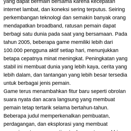
yang dapat bermain bersama karena kecepatan
internet lambat, dan koneksi sering terputus. Seiring
perkembangan teknologi dan semakin banyak orang
mendapatkan broadband, ratusan pemain dapat
berbagi satu dunia pada saat yang bersamaan. Pada
tahun 2005, beberapa game memiliki lebih dari
100.000 pengguna aktif setiap hari, menunjukkan
betapa cepatnya minat meningkat. Peningkatan yang
stabil ini membuat dunia yang lebih kaya, cerita yang
lebih dalam, dan tantangan yang lebih besar tersedia
untuk berbagai jenis pemain.
Game terus menambahkan fitur baru seperti obrolan
suara nyata dan acara langsung yang membuat
pemain tetap tertarik selama bertahun-tahun.
Beberapa judul memperkenalkan pembuatan,
perdagangan, dan eksplorasi yang membuat