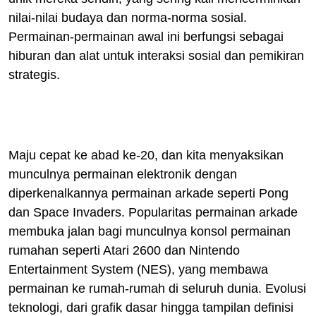
nilai-nilai budaya dan norma-norma sosial.
Permainan-permainan awal ini berfungsi sebagai
hiburan dan alat untuk interaksi sosial dan pemikiran
strategis.
Maju cepat ke abad ke-20, dan kita menyaksikan
munculnya permainan elektronik dengan
diperkenalkannya permainan arkade seperti Pong
dan Space Invaders. Popularitas permainan arkade
membuka jalan bagi munculnya konsol permainan
rumahan seperti Atari 2600 dan Nintendo
Entertainment System (NES), yang membawa
permainan ke rumah-rumah di seluruh dunia. Evolusi
teknologi, dari grafik dasar hingga tampilan definisi