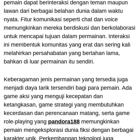
pemain dapat berinteraksi dengan teman maupun
lawan dari berbagai belahan dunia dalam waktu
nyata. Fitur komunikasi seperti chat dan voice
memungkinkan mereka berdiskusi dan berkolaborasi
untuk mencapai tujuan dalam permainan. Interaksi
ini membentuk komunitas yang erat dan sering kali
melahirkan persahabatan yang bertahan lama,
bahkan di luar permainan itu sendiri.
Keberagaman jenis permainan yang tersedia juga
menjadi daya tarik tersendiri bagi para pemain. Ada
game aksi yang menguji kecepatan dan
ketangkasan, game strategi yang membutuhkan
kecerdasan dan perencanaan matang, serta game
role-playing yang
pandora188
memungkinkan
pemain mengeksplorasi dunia fiksi dengan berbagai
karakter unik. Perkembangan teknologi juga