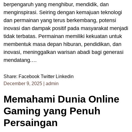
berpengaruh yang menghibur, mendidik, dan
menginspirasi. Seiring dengan kemajuan teknologi
dan permainan yang terus berkembang, potensi
inovasi dan dampak positif pada masyarakat menjadi
tidak terbatas. Permainan memiliki kekuatan untuk
membentuk masa depan hiburan, pendidikan, dan
inovasi, meninggalkan warisan abadi bagi generasi
mendatang.…
Share:
Facebook
Twitter
Linkedin
December 9, 2025
|
admin
Memahami Dunia Online
Gaming yang Penuh
Persaingan