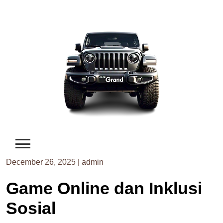
Skip
to
content
December 26, 2025
|
admin
Game Online dan Inklusi
Sosial