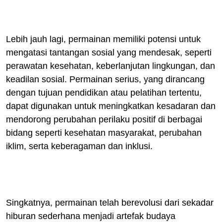
Lebih jauh lagi, permainan memiliki potensi untuk
mengatasi tantangan sosial yang mendesak, seperti
perawatan kesehatan, keberlanjutan lingkungan, dan
keadilan sosial. Permainan serius, yang dirancang
dengan tujuan pendidikan atau pelatihan tertentu,
dapat digunakan untuk meningkatkan kesadaran dan
mendorong perubahan perilaku positif di berbagai
bidang seperti kesehatan masyarakat, perubahan
iklim, serta keberagaman dan inklusi.
Singkatnya, permainan telah berevolusi dari sekadar
hiburan sederhana menjadi artefak budaya