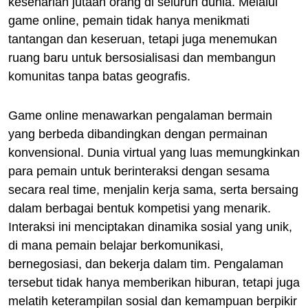
keseharian jutaan orang di seluruh dunia. Melalui
game online, pemain tidak hanya menikmati
tantangan dan keseruan, tetapi juga menemukan
ruang baru untuk bersosialisasi dan membangun
komunitas tanpa batas geografis.
Game online menawarkan pengalaman bermain
yang berbeda dibandingkan dengan permainan
konvensional. Dunia virtual yang luas memungkinkan
para pemain untuk berinteraksi dengan sesama
secara real time, menjalin kerja sama, serta bersaing
dalam berbagai bentuk kompetisi yang menarik.
Interaksi ini menciptakan dinamika sosial yang unik,
di mana pemain belajar berkomunikasi,
bernegosiasi, dan bekerja dalam tim. Pengalaman
tersebut tidak hanya memberikan hiburan, tetapi juga
melatih keterampilan sosial dan kemampuan berpikir