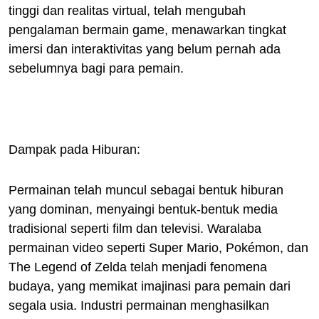
tinggi dan realitas virtual, telah mengubah
pengalaman bermain game, menawarkan tingkat
imersi dan interaktivitas yang belum pernah ada
sebelumnya bagi para pemain.
Dampak pada Hiburan:
Permainan telah muncul sebagai bentuk hiburan
yang dominan, menyaingi bentuk-bentuk media
tradisional seperti film dan televisi. Waralaba
permainan video seperti Super Mario, Pokémon, dan
The Legend of Zelda telah menjadi fenomena
budaya, yang memikat imajinasi para pemain dari
segala usia. Industri permainan menghasilkan