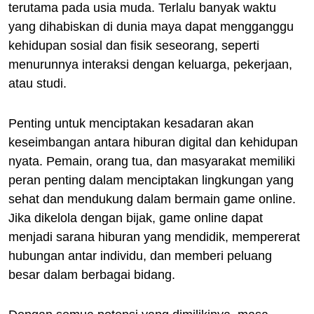
terutama pada usia muda. Terlalu banyak waktu
yang dihabiskan di dunia maya dapat mengganggu
kehidupan sosial dan fisik seseorang, seperti
menurunnya interaksi dengan keluarga, pekerjaan,
atau studi.
Penting untuk menciptakan kesadaran akan
keseimbangan antara hiburan digital dan kehidupan
nyata. Pemain, orang tua, dan masyarakat memiliki
peran penting dalam menciptakan lingkungan yang
sehat dan mendukung dalam bermain game online.
Jika dikelola dengan bijak, game online dapat
menjadi sarana hiburan yang mendidik, mempererat
hubungan antar individu, dan memberi peluang
besar dalam berbagai bidang.