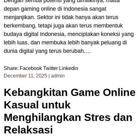
Dengan semua potensi yang dimilikinya, masa
depan gaming online di Indonesia sangat
menjanjikan. Sektor ini tidak hanya akan terus
berkembang, tetapi juga akan terus membentuk
budaya digital Indonesia, menciptakan koneksi yang
lebih luas, dan membuka lebih banyak peluang di
dunia digital yang terus berubah.
…
Share:
Facebook
Twitter
Linkedin
December 11, 2025
|
admin
Kebangkitan Game Online
Kasual untuk
Menghilangkan Stres dan
Relaksasi