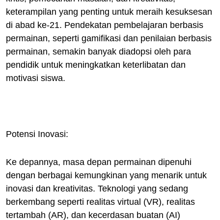
keterampilan yang penting untuk meraih kesuksesan
di abad ke-21. Pendekatan pembelajaran berbasis
permainan, seperti gamifikasi dan penilaian berbasis
permainan, semakin banyak diadopsi oleh para
pendidik untuk meningkatkan keterlibatan dan
motivasi siswa.
Potensi Inovasi:
Ke depannya, masa depan permainan dipenuhi
dengan berbagai kemungkinan yang menarik untuk
inovasi dan kreativitas. Teknologi yang sedang
berkembang seperti realitas virtual (VR), realitas
tertambah (AR), dan kecerdasan buatan (AI)