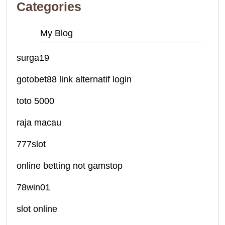
Categories
My Blog
surga19
gotobet88 link alternatif login
toto 5000
raja macau
777slot
online betting not gamstop
78win01
slot online