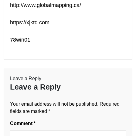
http://www.globalmapping.ca/
https://xjktd.com
78win01
Leave a Reply
Leave a Reply
Your email address will not be published.
Required
fields are marked
*
Comment
*