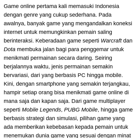
Game online pertama kali memasuki Indonesia
dengan genre yang cukup sederhana. Pada
awalnya, banyak game yang mengandalkan koneksi
internet untuk memungkinkan pemain saling
berinteraksi. Keberadaan game seperti
Warcraft
dan
Dota
membuka jalan bagi para penggemar untuk
menikmati permainan secara daring. Seiring
berjalannya waktu, jenis permainan semakin
bervariasi, dari yang berbasis PC hingga mobile.
Kini, dengan smartphone yang semakin terjangkau,
hampir setiap orang bisa menikmati game online di
mana saja dan kapan saja. Dari game multiplayer
seperti
Mobile Legends
,
PUBG Mobile
, hingga game
berbasis strategi dan simulasi, pilihan game yang
ada memberikan kebebasan kepada pemain untuk
menemukan dunia game yang sesuai dengan minat