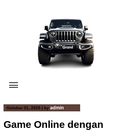
Skip
to
content
admin
October 31, 2025
|
by
Game Online dengan